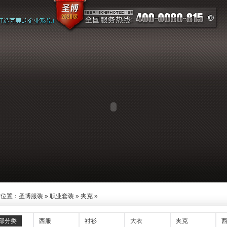
前位置：
圣博服装
»
职业套装
»
夹克
»
部分类
西服
衬衫
大衣
夹克