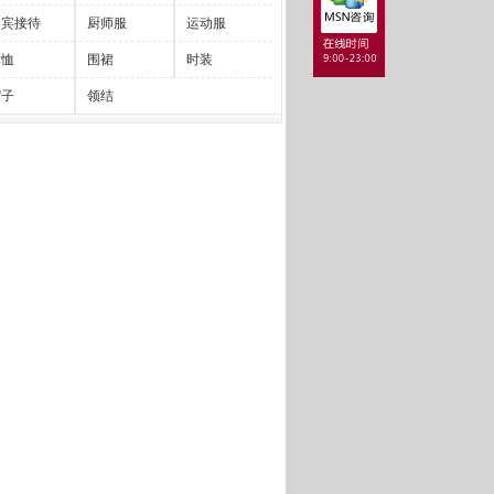
迎宾接待
厨师服
运动服
体恤
围裙
时装
帽子
领结