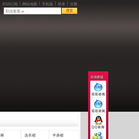
|
|
|
|
RSS订阅
网站地图
手机版
登录
注册
职业套装
西裤
连衣裙
半身裙