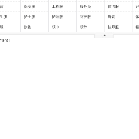
背
保安服
工程服
服务员
保洁服
生服
护士服
护理服
防护服
唐装
服
旗袍
领巾
领带
技师服
tent !